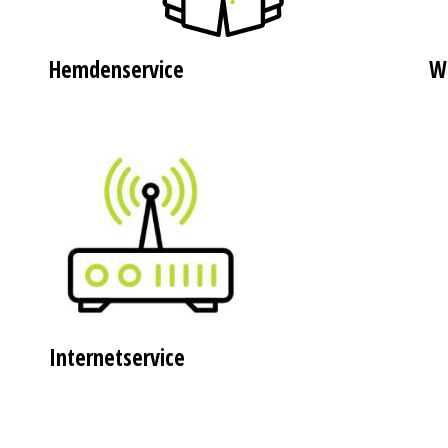
Hemdenservice
W
Internetservice