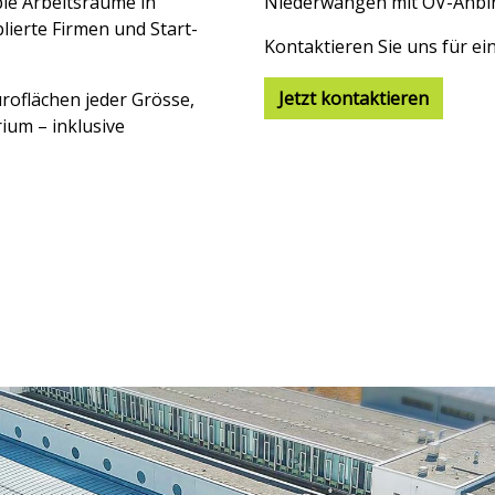
ble Arbeitsräume in
Niederwangen mit ÖV-Anbi
lierte Firmen und Start-
Kontaktieren Sie uns für ei
Jetzt kontaktieren
oflächen jeder Grösse,
um – inklusive